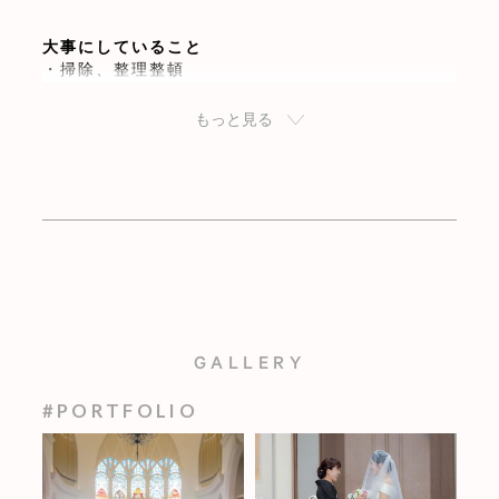
大事にしていること
・掃除、整理整頓
・散歩、最近はピラティス頑張ってます
・音楽鑑賞 LUNA SEA・PIERROT・BTS好きで
もっと見る
す
GALLERY
#PORTFOLIO