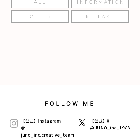
ALL
INFORMATION
OTHER
RELEASE
FOLLOW ME
【公式】Instagram
【公式】X
＠
@JUNO_inc_1983
juno_inc.creative_team